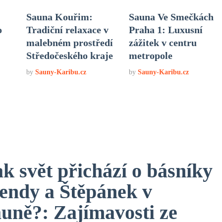
Sauna Kouřim:
Sauna Ve Smečkách
o
Tradiční relaxace v
Praha 1: Luxusní
malebném prostředí
zážitek v centru
Středočeského kraje
metropole
by
Sauny-Karibu.cz
by
Sauny-Karibu.cz
ak svět přichází o básníky
endy a Štěpánek v
auně?: Zajímavosti ze