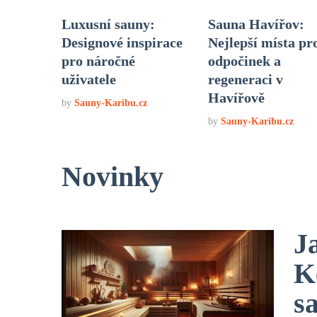
Luxusní sauny:
Sauna Havířov:
Designové inspirace
Nejlepší místa pr
pro náročné
odpočinek a
uživatele
regeneraci v
Havířově
by
Sauny-Karibu.cz
by
Sauny-Karibu.cz
Novinky
J
K
s