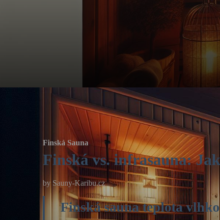
Finská Sauna
Finská vs. infrasauna: Ja
by
Sauny-Karibu.cz
Finská sauna teplota vlhko