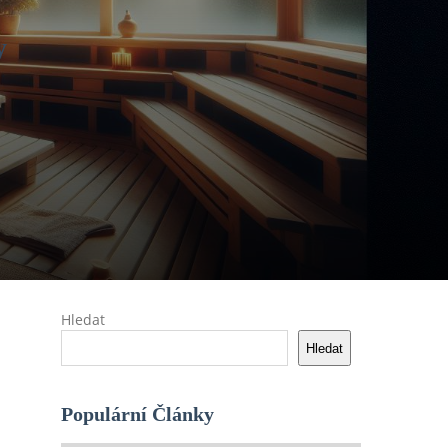
y
Hledat
Hledat
Populární Články