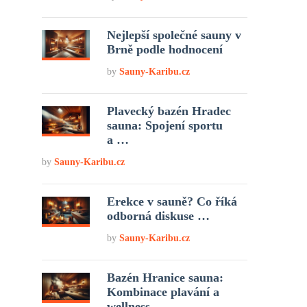
Nejlepší společné sauny v
Brně podle hodnocení
by
Sauny-Karibu.cz
Plavecký bazén Hradec
sauna: Spojení sportu
a …
by
Sauny-Karibu.cz
Erekce v sauně? Co říká
odborná diskuse …
by
Sauny-Karibu.cz
Bazén Hranice sauna:
Kombinace plavání a
wellness …