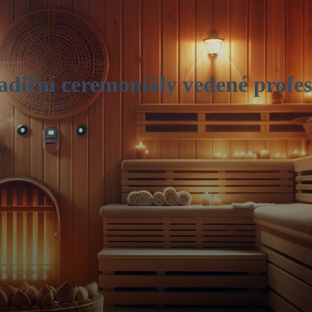
adiční ceremoniály vedené profes