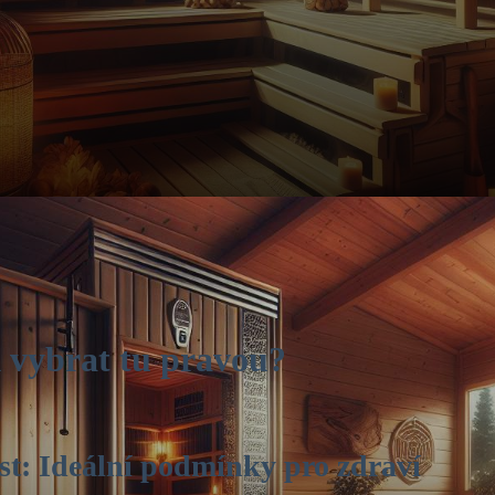
k vybrat tu pravou?
st: Ideální podmínky pro zdraví