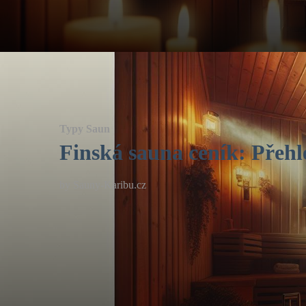
Typy Saun
Finská sauna ceník: Přehl
by
Sauny-Karibu.cz